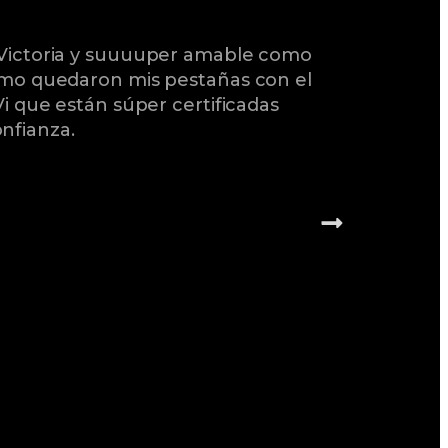
 Victoria y suuuuper amable como
Excelente,
como quedaron mis pestañas con el
Estoy muy 
Vi que están súper certificadas
me realice
nfianza.
llama HIF
porque no
supuesto 
insatisfec
resultado
trato y sú
ANDREA 
Clienta fre