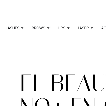
LASHES
BROWS
LIPS
LÁSER
AC
EL BEAU