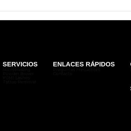
SERVICIOS
ENLACES RÁPIDOS
Microblading
Preguntas Frecuentes
Powder Brows
Contacto
YUMI Lashes
Tattoo Removal