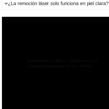
¿La remoción láser solo funciona en piel clara?
Ámsterdam 12 Piso 1 · Hipódromo Col.
Condesa Ciudad de México, CDMX