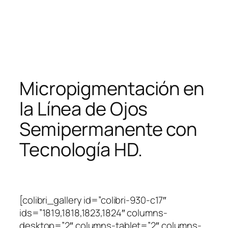
Micropigmentación en
la Línea de Ojos
Semipermanente con
Tecnología HD.
[colibri_gallery id=”colibri-930-c17″
ids=”1819,1818,1823,1824″ columns-
desktop=”2″ columns-tablet=”2″ columns-