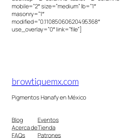
mobile=”2″ size=”medium” lb=”1″
masonry=”1″
modified=”0.11085060620495368″
use_overlay=”0″ link=”file”]
browtiquemx.com
Pigmentos Hanafy en México
Blog
Eventos
Acerca de
Tienda
FAQs
Patrones